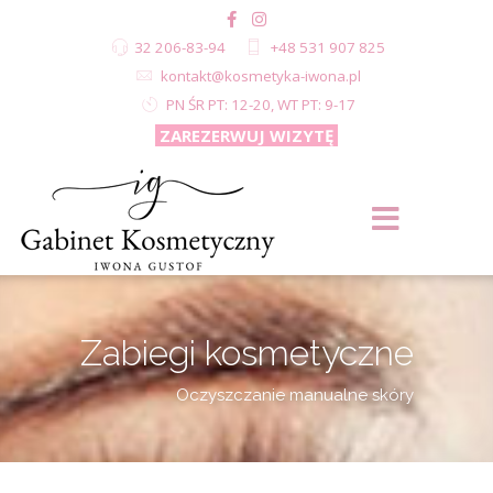
32 206-83-94
+48 531 907 825
kontakt@kosmetyka-iwona.pl
PN ŚR PT: 12-20, WT PT: 9-17
ZAREZERWUJ WIZYTĘ
Zabiegi kosmetyczne
Oczyszczanie manualne skóry