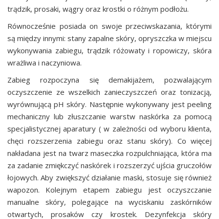
trądzik, prosaki, wągry oraz krostki o różnym podłożu.
Równocześnie posiada on swoje przeciwskazania, którymi
są między innymi: stany zapalne skóry, opryszczka w miejscu
wykonywania zabiegu, trądzik różowaty i ropowiczy, skóra
wrażliwa i naczyniowa.
Zabieg rozpoczyna się demakijażem, pozwalającym
oczyszczenie ze wszelkich zanieczyszczeń oraz tonizacją,
wyrównującą pH skóry. Następnie wykonywany jest peeling
mechaniczny lub złuszczanie warstw naskórka za pomocą
specjalistycznej aparatury ( w zależności od wyboru klienta,
chęci rozszerzenia zabiegu oraz stanu skóry). Co więcej
nakładana jest na twarz maseczka rozpulchniająca, która ma
za zadanie zmiękczyć naskórek i rozszerzyć ujścia gruczołów
łojowych. Aby zwiększyć działanie maski, stosuje się również
wapozon. Kolejnym etapem zabiegu jest oczyszczanie
manualne skóry, polegające na wyciskaniu zaskórników
otwartych, prosaków czy krostek. Dezynfekcja skóry